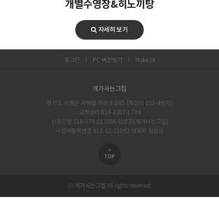
개별수영장&히노끼탕
자세히 보기
로그인
PC 버전보기
Make24
개가사는그집
경기도 가평군 가평읍 복장포길85 (복장리 253-4번지)
고객센터 010-3207-1734
신한은행 110-370-113366 임성은(개가사는그집)
사업자등록번호 618-12-23092 대표자 임성은
TOP
개가사는그집
ⓒ
All rights reserved.