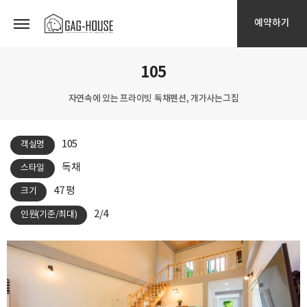
예약하기
105
자연속에 있는 프라이빗 독채펜션, 개가사는그집
105
객실명
독채
스타일
47 평
크기
2/4
인원(기준/최대)