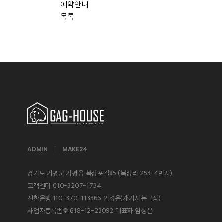
예약안내
목록
ADMIN
MAKE24
경기도 가평군 가평읍 복장포길85 (복장리 253-4번지)
고객센터 010-3207-1734
신한은행 110-370-113366 임성은(개가사는그집)
사업자등록번호 618-12-23092 대표자 임성은