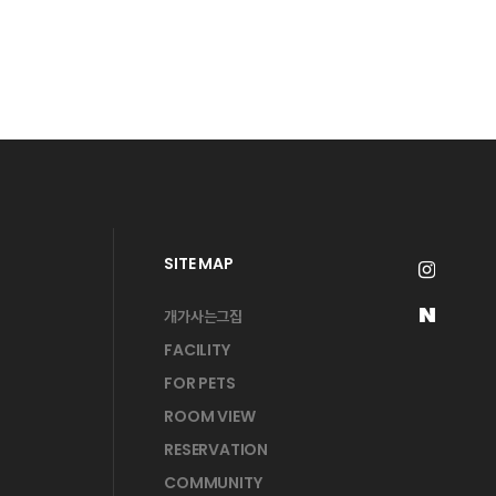
SITE MAP
개가사는그집
FACILITY
FOR PETS
ROOM VIEW
RESERVATION
COMMUNITY