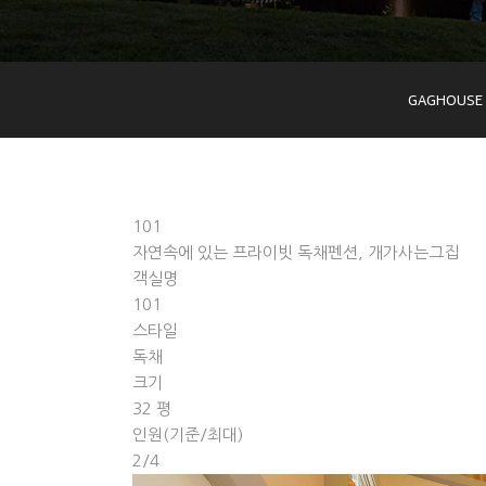
GAGHOUSE 
101
자연속에 있는 프라이빗 독채펜션, 개가사는그집
객실명
101
스타일
독채
크기
32 평
인원(기준/최대)
2/4