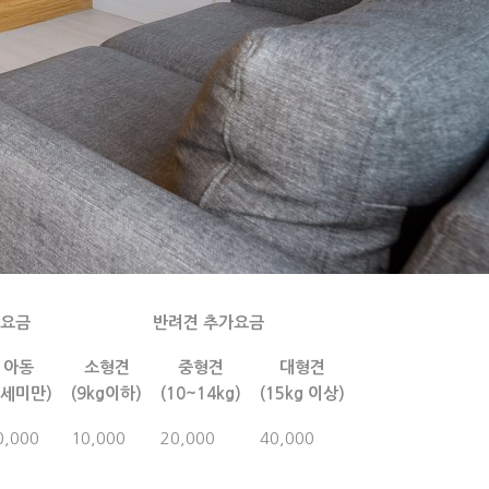
가요금
반려견 추가요금
아동
소형견
중형견
대형견
6세미만)
(9kg이하)
(10~14kg)
(15kg 이상)
0,000
10,000
20,000
40,000