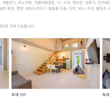
장, 개별잔디, 히노끼탕, 개별바베큐장, TV, 소파, 에어컨, 냉장고, 전자
t), 냄비 받침, 쟁반, 헤어드라이기, 일회용 칫솔, 치약, 비누, 수건, 물티슈,
, 컵라면 구매 가능합니다.
독채
105
독채