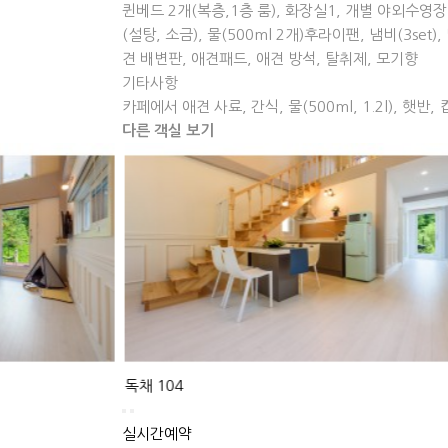
퀸베드 2개(복층,1층 룸), 화장실1, 개별 야외수영
(설탕, 소금), 물(500ml 2개)후라이팬, 냄비(3se
견 배변판, 애견패드, 애견 방석, 탈취제, 모기향
기타사항
카페에서 애견 사료, 간식, 물(500ml, 1.2l), 햇반
다른 객실 보기
독채
104
실시간예약