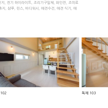
레인지, 전기 하이라이트, 조리기구일체, 와인잔, 조미료
 휴지, 샴푸, 린스, 바디워시, 애견수건, 애견 식기, 애
102
독채
103