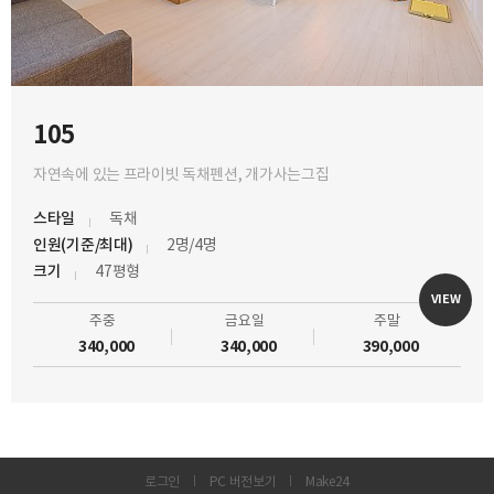
105
자연속에 있는 프라이빗 독채펜션, 개가사는그집
스타일
독채
인원(기준/최대)
2명/4명
크기
47평형
VIEW
주중
금요일
주말
340,000
340,000
390,000
로그인
PC 버전보기
Make24