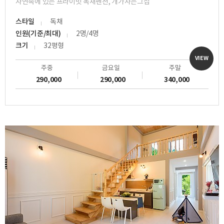
자연속에 있는 프라이빗 독채펜션, 개가사는그집
스타일
독채
인원(기준/최대)
2명/4명
크기
32평형
VIEW
주중
금요일
주말
290,000
290,000
340,000